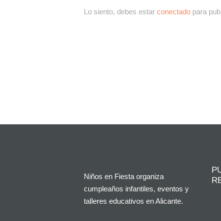
Lo siento, debes estar
conectado
para publ
P
Niños en Fiesta organiza
R
cumpleaños infantiles, eventos y
talleres educativos en Alicante.