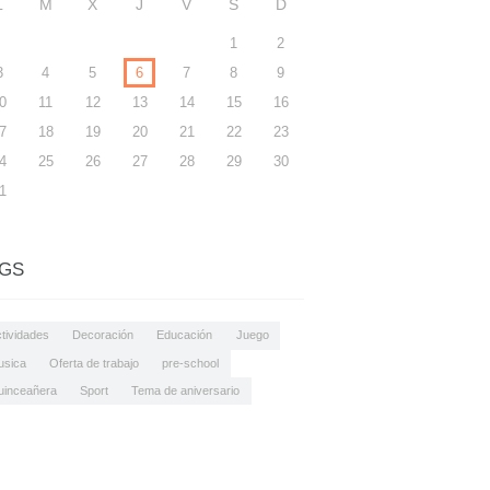
L
M
X
J
V
S
D
1
2
3
4
5
6
7
8
9
0
11
12
13
14
15
16
7
18
19
20
21
22
23
4
25
26
27
28
29
30
1
GS
tividades
Decoración
Educación
Juego
usica
Oferta de trabajo
pre-school
uinceañera
Sport
Tema de aniversario