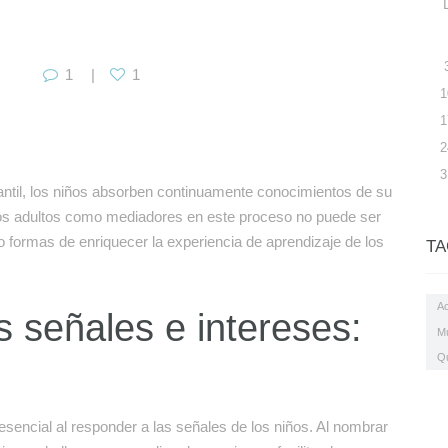
1
1
1
1
2
3
fantil, los niños absorben continuamente conocimientos de su
 los adultos como mediadores en este proceso no puede ser
 formas de enriquecer la experiencia de aprendizaje de los
TA
Ac
s señales e intereses:
M
Q
encial al responder a las señales de los niños. Al nombrar