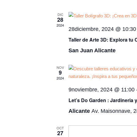
e
l
DIC
e
28
c
2024
28diciembre, 2024 @ 10:30
c
i
Taller de Arte 3D: Explora tu
o
San Juan Alicante
n
a
NOV
l
9
a
2024
f
9noviembre, 2024 @ 11:00
e
Let’s Do Garden : Jardineria 
c
h
Alicante
Av. Maisonnave, 2
a
.
OCT
27