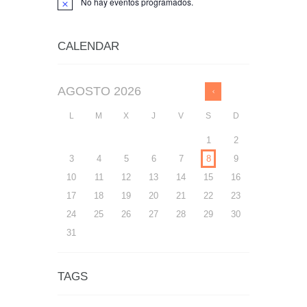
No hay eventos programados.
A
v
i
s
CALENDAR
o
AGOSTO
2026
L
M
X
J
V
S
D
1
2
3
4
5
6
7
8
9
10
11
12
13
14
15
16
17
18
19
20
21
22
23
24
25
26
27
28
29
30
31
TAGS