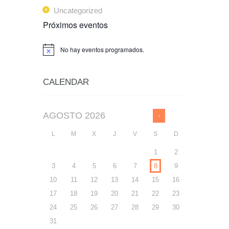
Uncategorized
Próximos eventos
No hay eventos programados.
A
v
i
s
CALENDAR
o
AGOSTO
2026
L
M
X
J
V
S
D
1
2
3
4
5
6
7
8
9
10
11
12
13
14
15
16
17
18
19
20
21
22
23
24
25
26
27
28
29
30
31