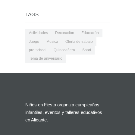
TAGS
Actividades
Decoración
Educación
Juego
Musica
Oferta de trabajo
pre-school
Quinceañera
Sport
Tema de aniversario
Niños en Fiesta organiza cumpleaños
infantiles, eventos y talleres educativos
en Alicante.