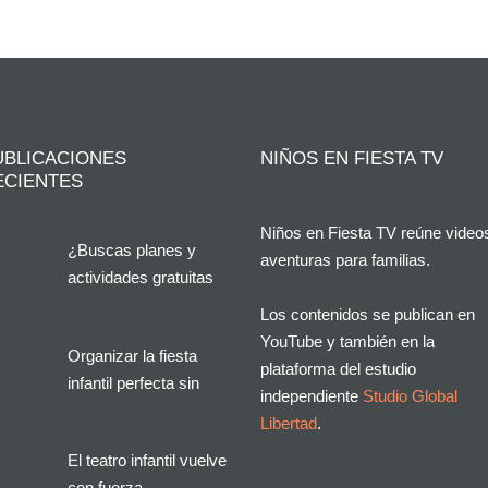
UBLICACIONES
NIÑOS EN FIESTA TV
ECIENTES
Niños en Fiesta TV reúne video
¿Buscas planes y
aventuras para familias.
actividades gratuitas
en Alicante?
Los contenidos se publican en
YouTube y también en la
Organizar la fiesta
plataforma del estudio
infantil perfecta sin
independiente
Studio Global
estrés: la solución que
Libertad
.
buscan miles de
El teatro infantil vuelve
familias en España
con fuerza