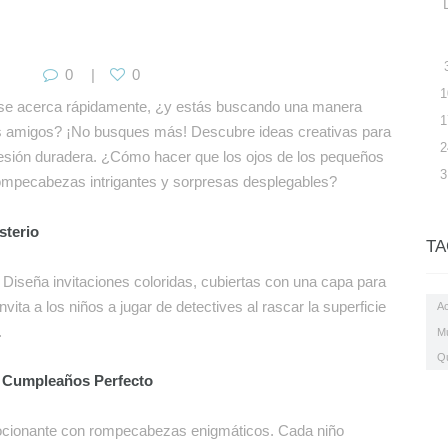
0
0
1
se acerca rápidamente, ¿y estás buscando una manera
1
 sus amigos? ¡No busques más! Descubre ideas creativas para
2
presión duradera. ¿Cómo hacer que los ojos de los pequeños
3
, rompecabezas intrigantes y sorpresas desplegables?
sterio
TA
r. Diseña invitaciones coloridas, cubiertas con una capa para
Invita a los niños a jugar de detectives al rascar la superficie
Ac
.
M
Q
 Cumpleaños Perfecto
mocionante con rompecabezas enigmáticos. Cada niño