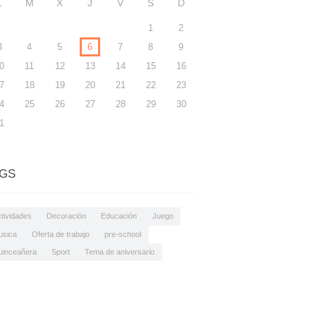
L
M
X
J
V
S
D
1
2
3
4
5
6
7
8
9
0
11
12
13
14
15
16
7
18
19
20
21
22
23
4
25
26
27
28
29
30
1
GS
tividades
Decoración
Educación
Juego
usica
Oferta de trabajo
pre-school
uinceañera
Sport
Tema de aniversario