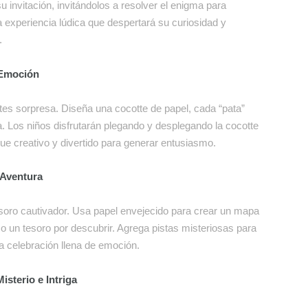
 invitación, invitándolos a resolver el enigma para
Una experiencia lúdica que despertará su curiosidad y
.
 Emoción
ttes sorpresa. Diseña una cocotte de papel, cada “pata”
ta. Los niños disfrutarán plegando y desplegando la cocotte
que creativo y divertido para generar entusiasmo.
 Aventura
esoro cautivador. Usa papel envejecido para crear un mapa
mo un tesoro por descubrir. Agrega pistas misteriosas para
a celebración llena de emoción.
isterio e Intriga