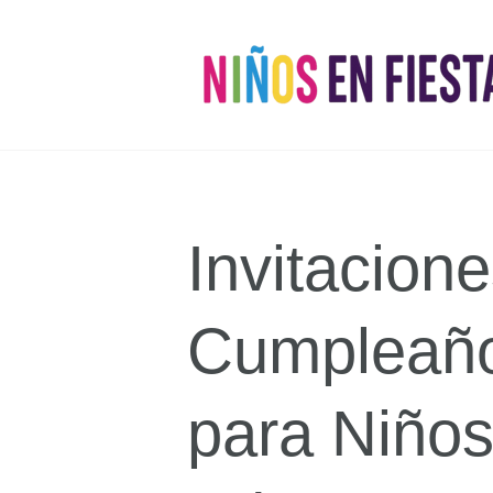
Invitacion
Cumpleaño
para Niño