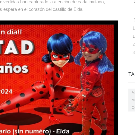
ivertidas han capturado la atención de cada invitado,
 espera en el corazón del castillo de Elda.
1
1
2
3
TA
Ac
M
Q