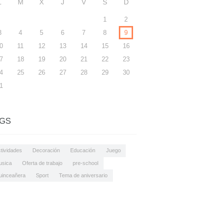
L
M
X
J
V
S
D
1
2
3
4
5
6
7
8
9
0
11
12
13
14
15
16
7
18
19
20
21
22
23
4
25
26
27
28
29
30
1
GS
tividades
Decoración
Educación
Juego
usica
Oferta de trabajo
pre-school
uinceañera
Sport
Tema de aniversario