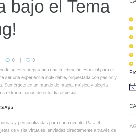
a bajo el Tema
CA
g!
0
0
donde se está preparando una celebración especial para el
Pr
te ser una experiencia inolvidable, orquestada con pasión y
sta. Sumérgete en un mundo de magia, música y alegría
A
les extraordinarios de este día especial.
v
i
s
C
atsApp
o
vadoras y personalizadas para cada evento. Para el
A
tas de visita virtuales, enviadas directamente a través de