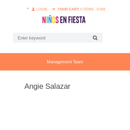
LOGIN
YOUR CART:
0 ITEMS
-
0.00
€
Management Team
Angie Salazar