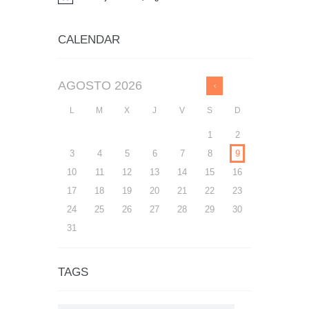
A
v
i
s
CALENDAR
o
AGOSTO
2026
L
M
X
J
V
S
D
1
2
3
4
5
6
7
8
9
10
11
12
13
14
15
16
17
18
19
20
21
22
23
24
25
26
27
28
29
30
31
TAGS