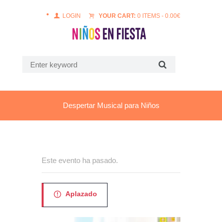
LOGIN
YOUR CART:
0 ITEMS
-
0.00
€
Despertar Musical para Niños
Este evento ha pasado.
Aplazado