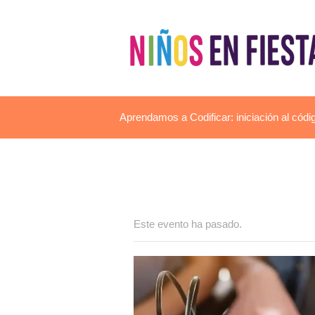
Aprendamos a Codificar: iniciación al código
Este evento ha pasado.