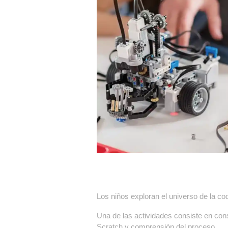
Los niños exploran el universo de la cod
Una de las actividades consiste en co
Scratch y comprensión del proceso.