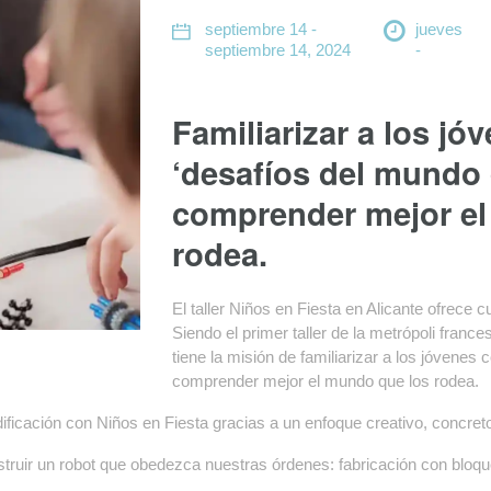
septiembre 14 -
jueves
septiembre 14, 2024
-
Familiarizar a los jó
‘desafíos del mundo d
comprender mejor el
rodea.
El taller Niños en Fiesta en Alicante ofrece 
Siendo el primer taller de la metrópoli franc
tiene la misión de familiarizar a los jóvenes 
comprender mejor el mundo que los rodea.
ificación con Niños en Fiesta gracias a un enfoque creativo, concreto
nstruir un robot que obedezca nuestras órdenes: fabricación con bl