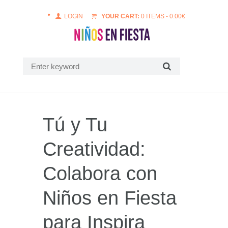
LOGIN
YOUR CART:
0 ITEMS
-
0.00
€
Tú y Tu
Creatividad:
Colabora con
Niños en Fiesta
para Inspira