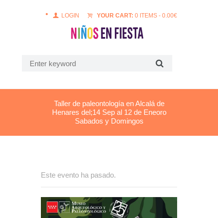
LOGIN
YOUR CART:
0 ITEMS
-
0.00
€
Taller de paleontología en Alcalá de
Henares del;14 Sep al 12 de Eneoro
Sabados y Domingos
Este evento ha pasado.